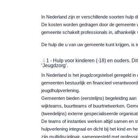
In Nederland zijn er verschillende soorten hulp 
De kosten worden gedragen door de gemeente wa
gemeente schakelt professionals in, afhankelijk v
De hulp die u van uw gemeente kunt krijgen, is 
1 - Hulp voor kinderen (-18) en ouders. Di
‘Jeugdzorg’.
In Nederland is het jeugdzorgstelsel geregeld i
gemeenten bestuurlijk en financieel verantwoorde
jeugdhulpverlening.
Gemeenten bieden (eerstelijns) begeleiding aan 
wijkteams, buurtteams of buurtnetwerken. Geme
(tweedelijns) externe gespecialiseerde organisat
De teams of instanties werken altijd samen en 
hulpverlening integraal en dicht bij het kind en 
zijn multidisciplinair, samengesteld met professi