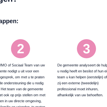
tappen:
2
3
WMO of Sociaal Team van uw
De gemeente analyseert de hulp
nte nodigt u uit voor een
u nodig heeft en beslist of hun e
egesprek, om met u te praten
team u kan helpen (eerstelijn) of
de ondersteuning die u nodig
zij een externe (tweedelijn)
. Het team van de gemeente
professional moet inhuren,
et ook op prijs stellen om met
afhankelijk van uw behoeften.
n in uw directe omgeving,
 familie en vrienden, te praten